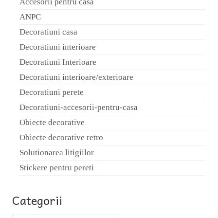
Accesorii pentru casa
Accesorii design interior – Diva
ANPC
Decoraţiuni casă – Paris
Decoratiuni casa
Decoraţiuni interioare – Istanbul
Decoratiuni interioare
Decoratiuni Interioare
Decoraţiuni interioare – New York
Decoratiuni interioare/exterioare
Contact
Decoratiuni perete
Decoratiuni-accesorii-pentru-casa
Obiecte decorative
Obiecte decorative retro
Solutionarea litigiilor
Stickere pentru pereti
Categorii