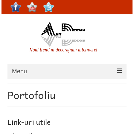
Noul trend in decorațiuni interioare!
Menu
Spaţiul Negativ
Portofoliu
Decoraţiuni casă – Dragonul de foc
Decoraţiuni interioare – Sinuozitate
Link-uri utile
Decoraţiuni interioare – Fluture